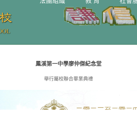
法團組織
教 育
社會
鳳溪第一中學廖仲傑紀念堂
舉行屬校聯合畢業典禮