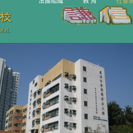
法團組織
教 育
社會