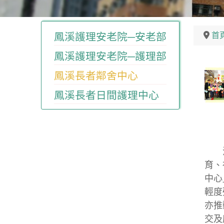
首
鳳溪護理安老院─安老部
鳳溪護理安老院─護理部
鳳溪長者鄰舍中心
鳳溪長者日間護理中心
活動
育、
中心
輕度
亦推
交及