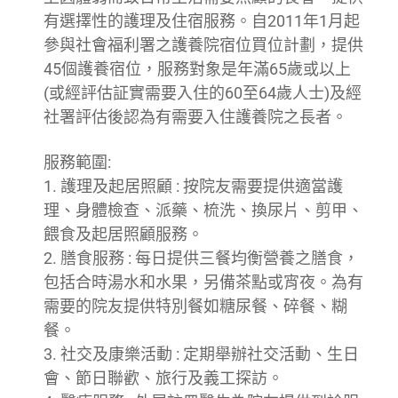
有選擇性的護理及住宿服務。自2011年1月起
參與社會福利署之護養院宿位買位計劃，提供
45個護養宿位，服務對象是年滿65歲或以上
(或經評估証實需要入住的60至64歲人士)及經
社署評估後認為有需要入住護養院之長者。
服務範圍:
1. 護理及起居照顧 : 按院友需要提供適當護
理、身體檢查、派藥、梳洗、換尿片、剪甲、
餵食及起居照顧服務。
2. 膳食服務 : 每日提供三餐均衡營養之膳食，
包括合時湯水和水果，另備茶點或宵夜。為有
需要的院友提供特別餐如糖尿餐、碎餐、糊
餐。
3. 社交及康樂活動 : 定期舉辦社交活動、生日
會、節日聯歡、旅行及義工探訪。