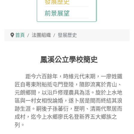
發展歷史
前景展望
首頁
法團組織
發展歷史
鳳溪公立學校簡史
距今六百餘年，時維元代末期，一廖姓鐵
匠自粵東附船抵屯門登陸，隨即流寓於青山、
元朗鄉間，以沿戶修理農具為活。旋於上水地
區與一村女相悅論婚，遂卜居是間而終結其浪
跡生涯。嗣後子孫蕃衍，歷明、清兩代聚居而
成村，迄今上水鄉廖氏名登新界五大鄉族之
列。