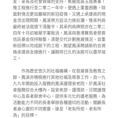
友、家長及社會賢達的支持，集腋成裘玉成美事！
惟工程進行至二零二一年中，便遇上重重困難，除
面對情況更加嚴峻的新冠疫情，又遇上承建商的現
金流出現問題，鳳溪想方設法力挽狂瀾，惟承判商
最終被法庭頒下清盤令，其承判商牌照亦在二零二
四年十月初被屋宇署取消。鳳溪與香港賽馬會慈善
信託基金保持聯繫，清楚交代計劃進展情況，並重
新招標以完成餘下的工程，期望鳳溪聘請新的合資
格承建商全速進行，讓期待已久的泳館可以盡早竣
工。
作為歷史悠久的社福機構，在發展普及教育之
餘，鳳溪亦積極進行其他社福及慈善工作，自一九
九九年開始投入服務的鳳溪護理安老院，於鳳溪社
會服務綜合大樓內，設安老部、護理部、日間護理
中心及長者鄰舍中心，提供多元化的護老服務，為
活動能力不同的長者舉辦各種適切的活動，關顧長
者身心靈的不同需要，達至「老有所依、老有所
為」的目標。