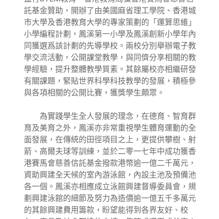
託基金贊助，開辦了由美國麻省理工學院、香港城
市大學及香港教育大學的專家策劃的「運算思維」
小學編程計劃，鳳溪第一小學及鳳溪創新小學年內
同獲選爲該計劃的先導學校。兩校分別舉辦電子教
學交流活動，公開課堂教學，與同儕分享相關的教
學經驗，提升整體教學質素。其餘屬校亦相繼研發
有關課題，緊貼世界科學科技教學的發展，積極參
與各項相關的公開比賽，獲獎學生頗眾。
為實踐學生全人發展的理念，在德育、智育群
育及美育之外，鳳溪亦非常重視學生體育運動的全
面發展，在傳統的田徑項目之上，更提供攀樹、射
箭、高爾夫球等訓練，並於二零一七年中成功獲香
港賽馬會慈善信託基金撥款港幣逾一億二千萬元，
資助興建全天候的室內游泳館，內設主池及預備池
各一個。鳳溪亦相應成立泳館興建督導委員會，規
劃興建泳館的細節及努力為造價逾一億五千多萬元
的其餘興建費用籌款，盼望能得到各界友好、校