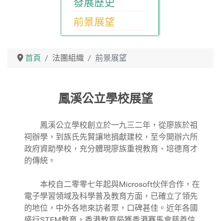
發展歷史
前景展望
首頁
法團組織
前景展望
鳳溪公立學校展望
鳳溪公立學校創立於一九三二年，從廖族於祖
祠辦學，到族氏先賢讓地捐獻建校，至今開辦六所
政府資助學校，充分體現廖族重視教育、培德育才
的傳統。
本校自二零零七年起與Microsoft伙伴合作，在
電子學習領域及科學普及教育方面，已確立了領先
的地位，中外各地來訪者眾，口碑甚佳。近年各國
盛行STEM教育，香港教育局獲香港賽馬會慈善信